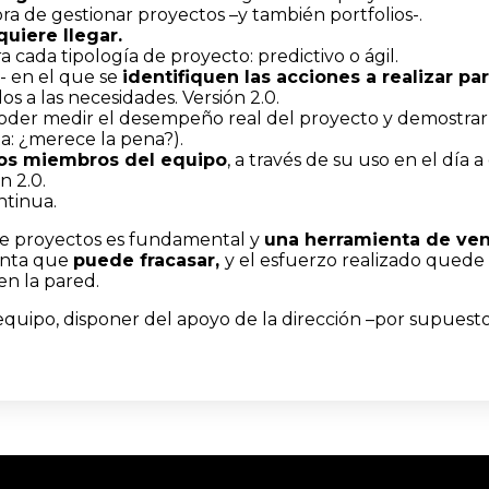
ora de gestionar proyectos –y también portfolios-.
quiere llegar.
a cada tipología de proyecto: predictivo o ágil.
- en el que se
identifiquen las acciones a realizar par
s a las necesidades. Versión 2.0.
oder medir el desempeño real del proyecto y demostrar l
a: ¿merece la pena?).
los miembros del equipo
, a través de su uso en el día a 
ón 2.0.
ntinua.
 de proyectos es fundamental y
una herramienta de ven
enta que
puede fracasar,
y el esfuerzo realizado quede
en la pared.
 equipo, disponer del apoyo de la dirección –por supuesto