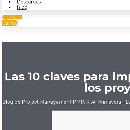
Descargas
Blog
0,00
€
0
Carrito
Las 10 claves para i
los pro
Blog de Project Management PMP, Risk, Primavera
»
L