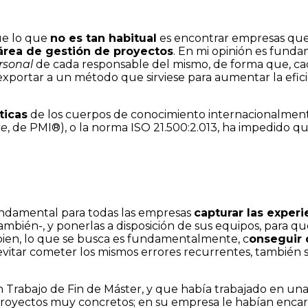
ue lo que
no es tan habitual
es encontrar empresas que
área de gestión de proyectos
. En mi opinión es fund
rsonal
de cada responsable del mismo, de forma que, ca
n exportar a un método que sirviese para aumentar la efici
ticas
de los cuerpos de conocimiento internacionalment
ge
, de PMI®), o la norma ISO 21.500:2.013, ha impedido q
 fundamental para todas las empresas
capturar las experi
también-, y ponerlas a disposición de sus equipos, para 
 bien, lo que se busca es fundamentalmente, c
onseguir 
evitar cometer los mismos errores recurrentes, también s
 Trabajo de Fin de Máster, y que había trabajado en una 
oyectos muy concretos; en su empresa le habían encarg