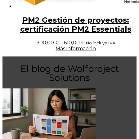
PM2 Gestión de proyectos:
certificación PM2 Essentials
300,00
€
–
610,00
€
No incluye IVA
Más información
El blog de Wolfproject
Solutions