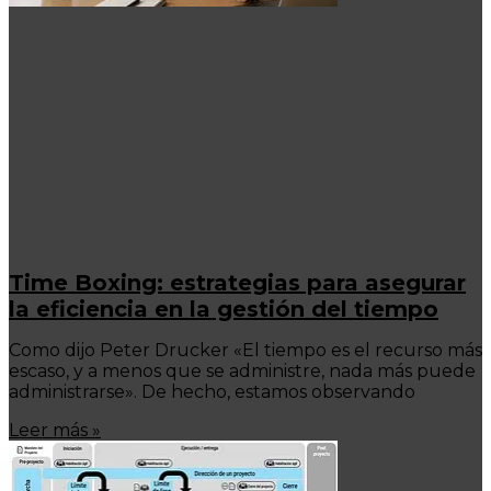
Time Boxing: estrategias para asegurar
la eficiencia en la gestión del tiempo
Como dijo Peter Drucker «El tiempo es el recurso más
escaso, y a menos que se administre, nada más puede
administrarse». De hecho, estamos observando
Leer más »