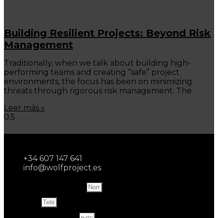
Building Resilient Projects: Beyond Risk
Management
Traditionally, when we talk about building high-
performing teams and creating “safe” project
environments, the focus has been on minimizing
threats through rigorous risk management. The
Leer más »
+34 607 147 641
info@wolfproject.es
Name and last name
Teléfono
Correo electrónico