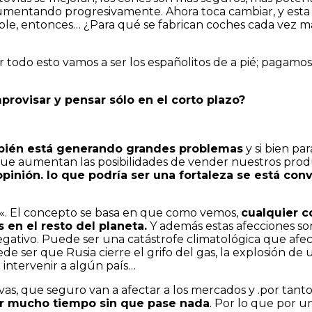
 aumentando progresivamente. Ahora toca cambiar, y esta
le, entonces… ¿Para qué se fabrican coches cada vez má
 todo esto vamos a ser los españolitos de a pié; pagamos 
provisar y pensar sólo en el corto plazo?
bién está generando grandes problemas
y si bien par
e aumentan las posibilidades de vender nuestros produc
pinión. lo que podría ser una fortaleza se está con
«. El concepto se basa en que como vemos,
cualquier c
 en el resto del planeta.
Y además estas afecciones s
ativo. Puede ser una catástrofe climatológica que afec
ede ser que Rusia cierre el grifo del gas, la explosión de
 intervenir a algún país…
vas, que seguro van a afectar a los mercados y .por tanto
ar mucho tiempo sin que pase nada
. Por lo que por u