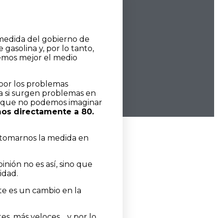
 medida del gobierno de
asolina y, por lo tanto,
emos mejor el medio
 por los problemas
ía si surgen problemas en
nes que no podemos imaginar
mos directamente a 80.
 tomarnos la medida en
inión no es así, sino que
idad.
e es un cambio en la
es, más veloces… y por lo