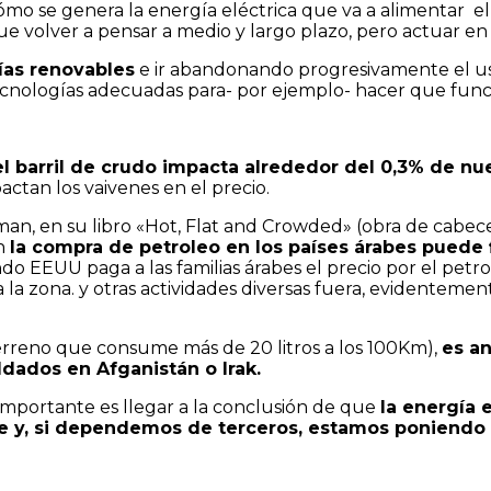
o se genera la energía eléctrica que va a alimentar e
ue volver a pensar a medio y largo plazo, pero actuar en 
as renovables
e ir abandonando progresivamente el us
 tecnologías adecuadas para- por ejemplo- hacer que funci
l barril de crudo impacta alrededor del 0,3% de nu
tan los vaivenes en el precio.
man, en su libro «Hot, Flat and Crowded» (obra de cabece
en
la compra de petroleo en los países árabes puede f
o EEUU paga a las familias árabes el precio por el petro
a la zona. y otras actividades diversas fuera, evidenteme
rreno que consume más de 20 litros a los 100Km),
es an
ldados en Afganistán o Irak.
 importante es llegar a la conclusión de que
la energía 
e y, si dependemos de terceros, estamos poniendo