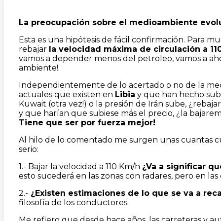
La preocupación sobre el medioambiente evoluc
Esta es una hipótesis de fácil confirmación. Para 
rebajar
la velocidad máxima de circulación a 11
vamos a depender menos del petroleo, vamos a ah
ambiente!.
Independientemente de lo acertado o no de la me
actuales que existen en
Libia
y que han hecho subir
Kuwait (otra vez!) o la presión de Irán sube, ¿rebaj
y que harían que subiese más el precio, ¿la bajarem
Tiene que ser por fuerza mejor!
Al hilo de lo comentado me surgen unas cuantas c
serio:
1.- Bajar la velocidad a 110 Km/h
¿Va a significar q
esto sucederá en las zonas con radares, pero en las
2.-
¿Existen estimaciones de lo que se va a reca
filosofía de los conductores.
Me refiero que desde hace años, las carreteras y au