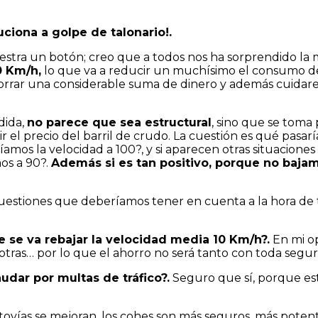
iona a golpe de talonario!.
muestra un botón; creo que a todos nos ha sorprendido la
0 Km/h,
lo que va a reducir un muchísimo el consumo de g
orrar una considerable suma de dinero y además cuidar
dida,
no parece que sea estructural
, sino que se toma
 el precio del barril de crudo. La cuestión es qué pasar
aríamos la velocidad a 100?, y si aparecen otras situacio
os a 90?.
Además si es tan positivo, porque no baja
uestiones que deberíamos tener en cuenta a la hora de
ue se va rebajar la velocidad media 10 Km/h?.
En mi op
 otras… por lo que el ahorro no será tanto con toda segur
udar por multas de tráfico?.
Seguro que sí, porque est
tovías se mejoran, los cohes son más seguros, más potent