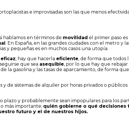
ortoplacistas e improvisadas son las que menos efectivid
y si hablamos en términos de
movilidad
el primer paso es
nal
. En España, en las grandes ciudades con el metro y la
ias y pequeñas es en muchos casos una utopía.
 eficaz
, hay que hacerla
eficiente
, de forma que todos 
onseguirse que sea
asequible
, por lo que hay que rebajar
 de la gasolina y las tasas de aparcamiento, de forma que
s y de sistemas de alquiler por horas privados o públicos 
o plazo y probablemente sean impopulares para los parti
lo más importante;
quién gobierne o qué decisiones t
stro futuro y el de nuestros hijos.