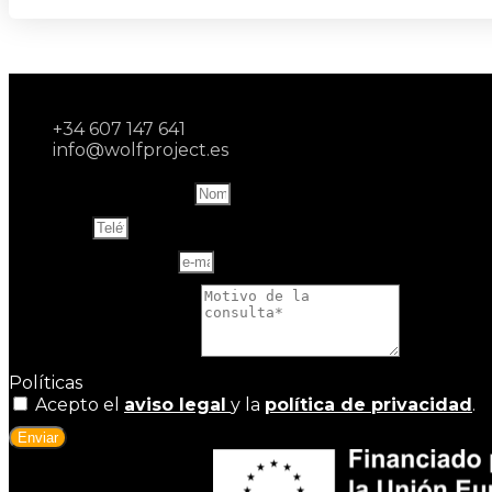
+34 607 147 641
info@wolfproject.es
Name and last name
Teléfono
Correo electrónico
Motivo de la consulta
Políticas
Acepto el
aviso legal
y la
política de privacidad
.
Enviar