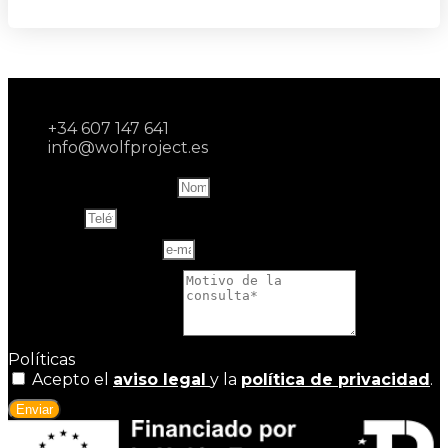
+34 607 147 641
info@wolfproject.es
Name and last name
Teléfono
Correo electrónico
Motivo de la consulta
Políticas
Acepto el
aviso legal
y la
política de privacidad
.
Enviar