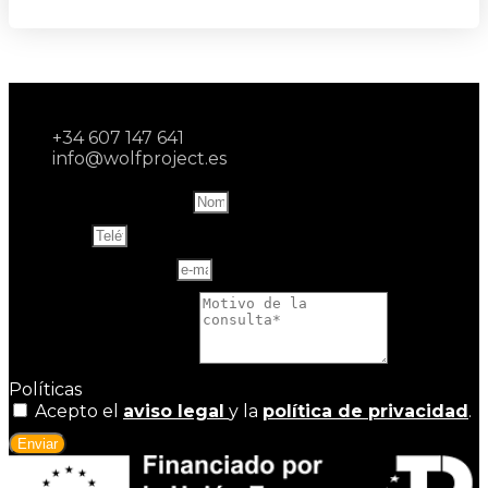
+34 607 147 641
info@wolfproject.es
Name and last name
Teléfono
Correo electrónico
Motivo de la consulta
Políticas
Acepto el
aviso legal
y la
política de privacidad
.
Enviar