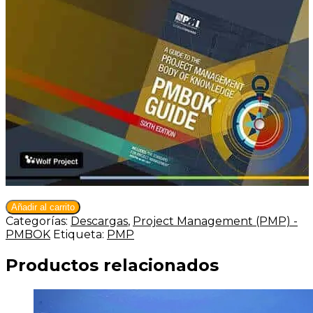
Descarga
Añadir al carrito
PDF:
Categorías:
Descargas
,
Project Management (PMP) -
Novedades
PMBOK
Etiqueta:
PMP
del
PMBOK6
Productos relacionados
2017
cantidad