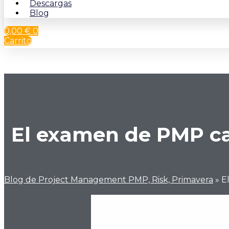
Descargas
Blog
0,00
€
0
Carrito
El examen de PMP ca
Blog de Project Management PMP, Risk, Primavera
»
E