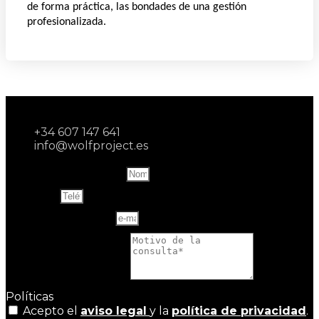
de forma práctica, las bondades de una gestión
profesionalizada.
+34 607 147 641
info@wolfproject.es
Name and last name
Teléfono
Correo electrónico
Motivo de la consulta
Políticas
Acepto el
aviso legal
y la
política de privacidad
.