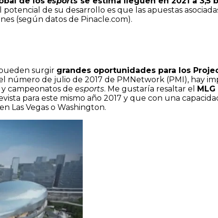
lobal de los
esports
se estima lleguen en 2021 a 3,5 b
l potencial de su desarrollo es que las apuestas asociada
lones (según datos de Pinacle.com).
 pueden surgir
grandes oportunidades para los Proj
n el número de julio de 2017 de PMNetwork (PMI), hay i
os y campeonatos de
esports
. Me gustaría resaltar el
MLG 
revista para este mismo año 2017 y que con una capacida
 en Las Vegas o Washington.