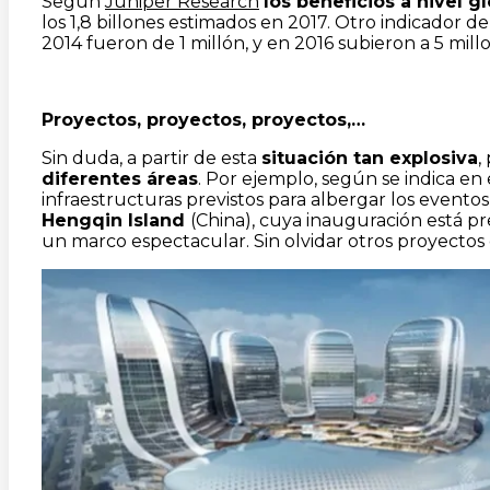
Según
Juniper Research
los beneficios a nivel g
los 1,8 billones estimados en 2017. Otro indicador de
2014 fueron de 1 millón, y en 2016 subieron a 5 mil
Proyectos, proyectos, proyectos,…
Sin duda, a partir de esta
situación tan explosiva
,
diferentes áreas
. Por ejemplo, según se indica e
infraestructuras previstos para albergar los event
Hengqin Island
(China), cuya inauguración está p
un marco espectacular. Sin olvidar otros proyectos