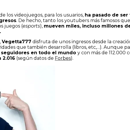
e los videojuegos, para los usuarios,
ha pasado de ser 
ngresos
. De hecho, tanto los youtubers más famosos qu
s juegos (
esports
),
mueven miles, incluso millones de
.
,
Vegetta777
disfruta de unos ingresos desde la creaci
ividades que también desarrolla (libros, etc,…). Aunque 
e seguidores en todo el mundo
y con más de 112.000 c
 2.016
(según datos de
Forbes
).