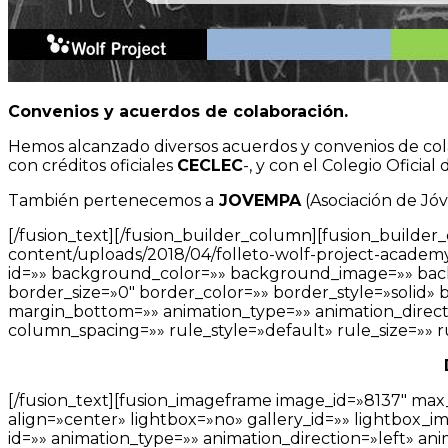
Convenios y acuerdos de colaboración.
Hemos alcanzado diversos acuerdos y convenios de col
con créditos oficiales
CECLEC
-, y con el Colegio Oficia
También pertenecemos a
JOVEMPA
(Asociación de Jóv
[/fusion_text][/fusion_builder_column][fusion_builder
content/uploads/2018/04/folleto-wolf-project-academy.pd
id=»» background_color=»» background_image=»» bac
border_size=»0″ border_color=»» border_style=»solid»
margin_bottom=»» animation_type=»» animation_directi
column_spacing=»» rule_style=»default» rule_size=»» ru
[/fusion_text][fusion_imageframe image_id=»8137″ max
align=»center» lightbox=»no» gallery_id=»» lightbox_image
id=»» animation_type=»» animation_direction=»left» an