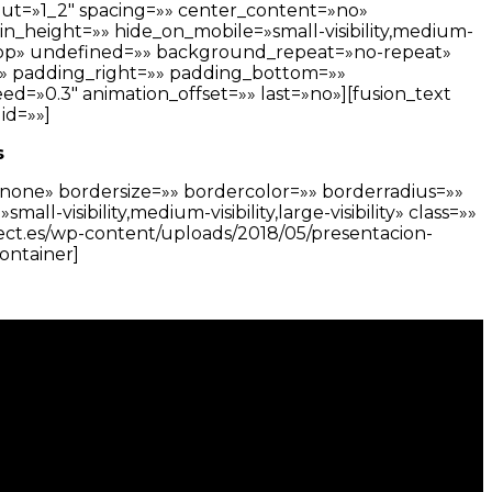
out=»1_2″ spacing=»» center_content=»no»
in_height=»» hide_on_mobile=»small-visibility,medium-
ft top» undefined=»» background_repeat=»no-repeat»
=»» padding_right=»» padding_bottom=»»
d=»0.3″ animation_offset=»» last=»no»][fusion_text
id=»»]
s
»none» bordersize=»» bordercolor=»» borderradius=»»
l-visibility,medium-visibility,large-visibility» class=»»
ject.es/wp-content/uploads/2018/05/presentacion-
ontainer]