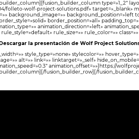
_builder_column][fusion_builder_column type=»1_2″ lay
4/folleto-wolf-project-solutions.pdf» target=»_blank» m
d_color=»» background_image=»» background_position=»le
order_style=»solid» border_position=»all» padding_top
tion_type=»» animation_direction=»left» animation_spee
e_style=»default» rule_size=»» rule_color=»» class=»» 
Descargar la presentación de Wolf Project Solution
_width=»» style_type=»none» stylecolor=»» hover_type=
=»» alt=»» link=»» linktarget=»_self» hide_on_mobile=»smal
imation_speed=»0.3″ animation_offset=»»]https://wolfpro
_builder_column][/fusion_builder_row][/fusion_builder_c