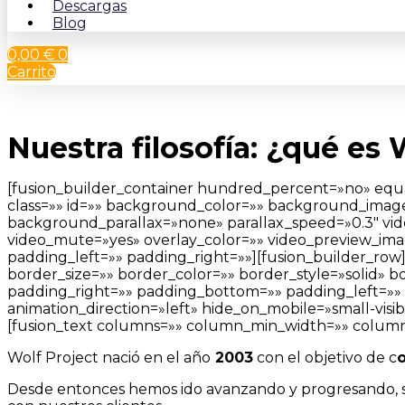
Descargas
Blog
0,00
€
0
Carrito
Nuestra filosofía: ¿qué es 
[fusion_builder_container hundred_percent=»no» equal_
class=»» id=»» background_color=»» background_imag
background_parallax=»none» parallax_speed=»0.3″ vid
video_mute=»yes» overlay_color=»» video_preview_ima
padding_left=»» padding_right=»»][fusion_builder_row
border_size=»» border_color=»» border_style=»solid»
padding_right=»» padding_bottom=»» padding_left=»» 
animation_direction=»left» hide_on_mobile=»small-visibi
[fusion_text columns=»» column_min_width=»» column_sp
Wolf Project nació en el año
2003
con el objetivo de c
o
Desde entonces hemos ido avanzando y progresando, 