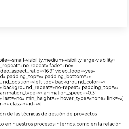
ll-visibility,medium-visibility,large-visibility»
_repeat=»no-repeat» fade=»no»
eo_aspect_ratio=»16:9″ video_loop=»yes»
olid» padding_top=»» padding_bottom=»»
ound_position=»left top» background_color=»»
e=»» background_repeat=»no-repeat» padding_top=»»
animation_type=»» animation_speed=»0.3″
»no» last=»no» min_height=»» hover_type=»none» link=»»]
»» class=»» id=»»]
ón de las técnicas de gestión de proyectos.
o en nuestros procesos internos, como en la relación