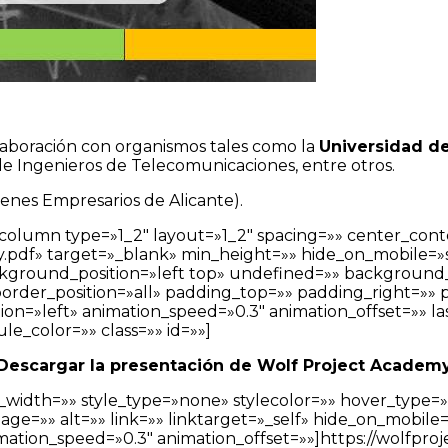
aboración con organismos tales como la
Universidad de
l de Ingenieros de Telecomunicaciones, entre otros.
enes Empresarios de Alicante).
_column type=»1_2″ layout=»1_2″ spacing=»» center_conte
f» target=»_blank» min_height=»» hide_on_mobile=»small-v
kground_position=»left top» undefined=»» background
 border_position=»all» padding_top=»» padding_right=»
on=»left» animation_speed=»0.3″ animation_offset=»» 
le_color=»» class=»» id=»»]
Descargar la presentación de Wolf Project Academ
_width=»» style_type=»none» stylecolor=»» hover_type=
=»» alt=»» link=»» linktarget=»_self» hide_on_mobile=»smal
imation_speed=»0.3″ animation_offset=»»]https://wolfpro