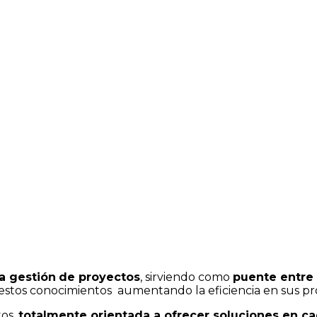
la gestión
de proyectos
, sirviendo como
puente entre 
estos conocimientos aumentando la eficiencia en sus pro
tos,
totalmente orientada a ofrecer soluciones en ca