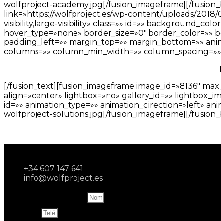
wolfproject-academy.jpg[/fusion_imageframe][/fusion
link=»https://wolfproject.es/wp-content/uploads/2018/0
visibility,large-visibility» class=»» id=»» backgroun
hover_type=»none» border_size=»0″ border_color=»» b
padding_left=»» margin_top=»» margin_bottom=»» anima
columns=»» column_min_width=»» column_spacing=»» rul
[/fusion_text][fusion_imageframe image_id=»8136″ max
align=»center» lightbox=»no» gallery_id=»» lightbox_image
id=»» animation_type=»» animation_direction=»left» an
wolfproject-solutions.jpg[/fusion_imageframe][/fusion
+34 607 147 641
info@wolfproject.es
Name and last name
Teléfono