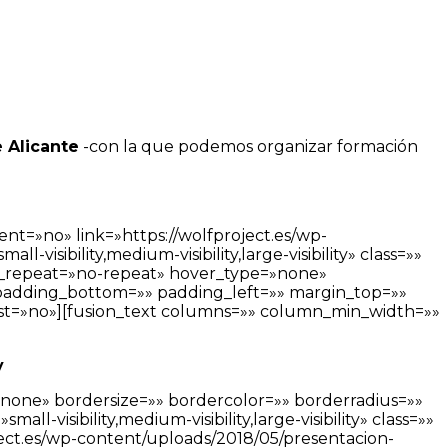
 Alicante
-con la que podemos organizar formación
nt=»no» link=»https://wolfproject.es/wp-
isibility,medium-visibility,large-visibility» class=»»
_repeat=»no-repeat» hover_type=»none»
» padding_bottom=»» padding_left=»» margin_top=»»
last=»no»][fusion_text columns=»» column_min_width=»»
y
»none» bordersize=»» bordercolor=»» borderradius=»»
l-visibility,medium-visibility,large-visibility» class=»»
ject.es/wp-content/uploads/2018/05/presentacion-