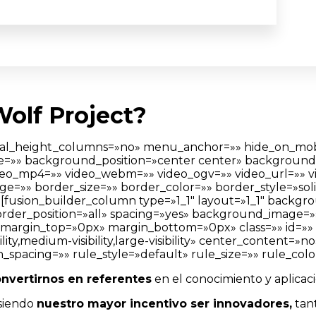
Wolf Project?
height_columns=»no» menu_anchor=»» hide_on_mobile=»sma
e=»» background_position=»center center» background
eo_mp4=»» video_webm=»» video_ogv=»» video_url=»» vid
ge=»» border_size=»» border_color=»» border_style=»s
][fusion_builder_column type=»1_1″ layout=»1_1″ backgr
 border_position=»all» spacing=»yes» background_imag
margin_top=»0px» margin_bottom=»0px» class=»» id=»» 
lity,medium-visibility,large-visibility» center_content=
acing=»» rule_style=»default» rule_size=»» rule_color=
nvertirnos en referentes
en el conocimiento y aplicaci
siendo
nuestro mayor incentivo ser innovadores,
tant