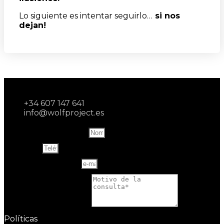
Lo siguiente es intentar seguirlo…
si nos
dejan!
+34 607 147 641
info@wolfproject.es
Name and last name
Teléfono
Correo electrónico
Motivo de la consulta
Políticas