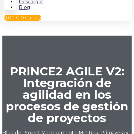
Descargas
Blog
0,00
€
0
Carrito
PRINCE2 AGILE V2:
Integración de
agilidad en los
procesos de gestión
de proyectos
Blog de Project Management PMP, Risk, Primavera
»