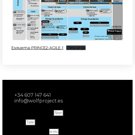
Esquema-PRINCE2-AGILE-1
Descarga
+34 607 147 641
info@wolfproject.es
Name and last name
Teléfono
Correo electrónico