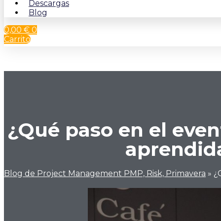
Descargas
Blog
0,00
€
0
Carrito
¿Qué paso en el even
aprendida
Blog de Project Management PMP, Risk, Primavera
»
¿