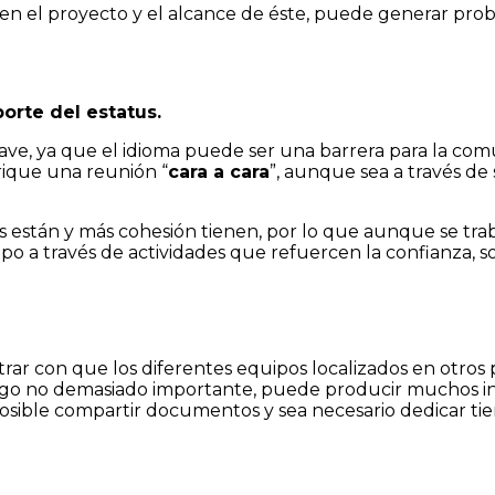
les en el proyecto y el alcance de éste, puede generar p
orte del estatus.
lave, ya que el idioma puede ser una barrera para la com
rique una reunión “
cara a cara
”, aunque sea a través d
 están y más cohesión tienen, por lo que aunque se trab
po a través de actividades que refuercen la confianza, s
r con que los diferentes equipos localizados en otros p
 algo no demasiado importante, puede producir muchos in
sible compartir documentos y sea necesario dedicar tie