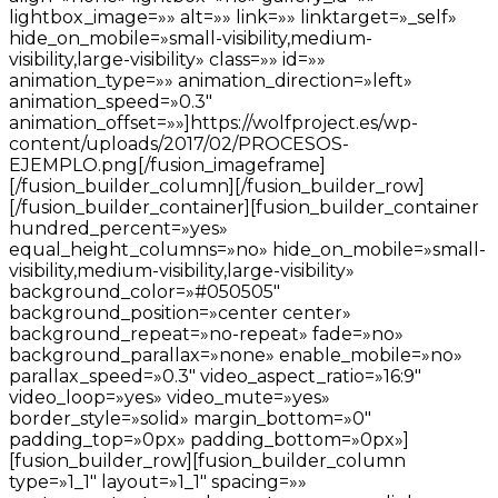
lightbox_image=»» alt=»» link=»» linktarget=»_self»
hide_on_mobile=»small-visibility,medium-
visibility,large-visibility» class=»» id=»»
animation_type=»» animation_direction=»left»
animation_speed=»0.3″
animation_offset=»»]https://wolfproject.es/wp-
content/uploads/2017/02/PROCESOS-
EJEMPLO.png[/fusion_imageframe]
[/fusion_builder_column][/fusion_builder_row]
[/fusion_builder_container][fusion_builder_container
hundred_percent=»yes»
equal_height_columns=»no» hide_on_mobile=»small-
visibility,medium-visibility,large-visibility»
background_color=»#050505″
background_position=»center center»
background_repeat=»no-repeat» fade=»no»
background_parallax=»none» enable_mobile=»no»
parallax_speed=»0.3″ video_aspect_ratio=»16:9″
video_loop=»yes» video_mute=»yes»
border_style=»solid» margin_bottom=»0″
padding_top=»0px» padding_bottom=»0px»]
[fusion_builder_row][fusion_builder_column
type=»1_1″ layout=»1_1″ spacing=»»