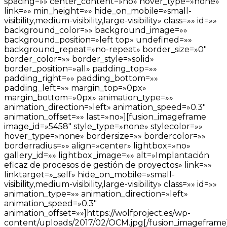
spacing=»» center_content=»no» hover_type=»none»
link=»» min_height=»» hide_on_mobile=»small-
visibility,medium-visibility,large-visibility» class=»» id=»»
background_color=»» background_image=»»
background_position=»left top» undefined=»»
background_repeat=»no-repeat» border_size=»0″
border_color=»» border_style=»solid»
border_position=»all» padding_top=»»
padding_right=»» padding_bottom=»»
padding_left=»» margin_top=»0px»
margin_bottom=»0px» animation_type=»»
animation_direction=»left» animation_speed=»0.3″
animation_offset=»» last=»no»][fusion_imageframe
image_id=»5458″ style_type=»none» stylecolor=»»
hover_type=»none» bordersize=»» bordercolor=»»
borderradius=»» align=»center» lightbox=»no»
gallery_id=»» lightbox_image=»» alt=»Implantación
eficaz de procesos de gestión de proyectos» link=»»
linktarget=»_self» hide_on_mobile=»small-
visibility,medium-visibility,large-visibility» class=»» id=»»
animation_type=»» animation_direction=»left»
animation_speed=»0.3″
animation_offset=»»]https://wolfproject.es/wp-
content/uploads/2017/02/OCM.jpg[/fusion_imageframe