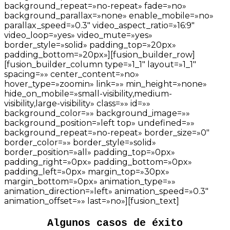
background_repeat=»no-repeat» fade=»no»
background_parallax=»none» enable_mobile=»no»
parallax_speed=»0.3″ video_aspect_ratio=»16:9″
video_loop=»yes» video_mute=»yes»
border_style=»solid» padding_top=»20px»
padding_bottom=»20px»][fusion_builder_row]
[fusion_builder_column type=»1_1″ layout=»1_1″
spacing=»» center_content=»no»
hover_type=»zoomin» link=»» min_height=»none»
hide_on_mobile=»small-visibility,medium-
visibility,large-visibility» class=»» id=»»
background_color=»» background_image=»»
background_position=»left top» undefined=»»
background_repeat=»no-repeat» border_size=»0″
border_color=»» border_style=»solid»
border_position=»all» padding_top=»0px»
padding_right=»0px» padding_bottom=»0px»
padding_left=»0px» margin_top=»30px»
margin_bottom=»0px» animation_type=»»
animation_direction=»left» animation_speed=»0.3″
animation_offset=»» last=»no»][fusion_text]
Algunos casos de éxito