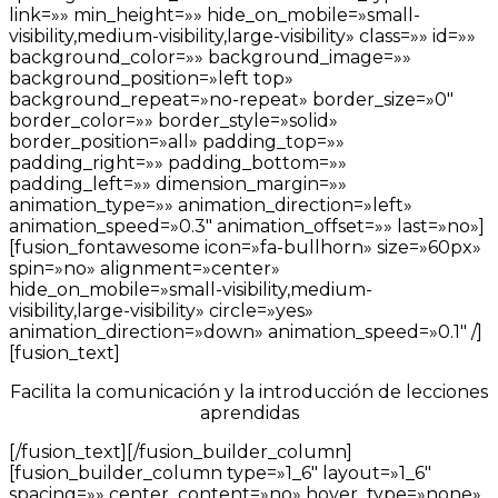
link=»» min_height=»» hide_on_mobile=»small-
visibility,medium-visibility,large-visibility» class=»» id=»»
background_color=»» background_image=»»
background_position=»left top»
background_repeat=»no-repeat» border_size=»0″
border_color=»» border_style=»solid»
border_position=»all» padding_top=»»
padding_right=»» padding_bottom=»»
padding_left=»» dimension_margin=»»
animation_type=»» animation_direction=»left»
animation_speed=»0.3″ animation_offset=»» last=»no»]
[fusion_fontawesome icon=»fa-bullhorn» size=»60px»
spin=»no» alignment=»center»
hide_on_mobile=»small-visibility,medium-
visibility,large-visibility» circle=»yes»
animation_direction=»down» animation_speed=»0.1″ /]
[fusion_text]
Facilita la comunicación y la introducción de lecciones
aprendidas
[/fusion_text][/fusion_builder_column]
[fusion_builder_column type=»1_6″ layout=»1_6″
spacing=»» center_content=»no» hover_type=»none»