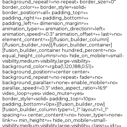
background_repeat=»no-repeat» border_size=»0″
border_color=»» border_style=»solid»
border_position=»all» padding_top=»»
padding_right=»» padding_bottom=»»
padding_left=»» dimension_margin=»»
animation_type=»» animation_direction=»left»
animation_speed=»0.3″ animation_offset=»» last=»no»
element_content=»»][/fusion_builder_column]
[/fusion_builder_row][/fusion_builder_container]
[fusion_builder_container hundred_percent=»no»
equal_height_columns=»no» hide_on_mobile=»small-
visibility,medium-visibility,large-visibility»
background_color=»rgba(1,120,188,0.51)»
background_position=»center center»
background_repeat=»no-repeat» fade=»no»
background_parallax=»none» enable_mobile=»no»
parallax_speed=»0.3″ video_aspect_ratio=»16:9″
video_loop=»yes» video_mute=»yes»
border_style=»solid» padding_top=»10px»
padding_bottom=»0px»][fusion_builder_row]
[fusion_builder_column type=»1_1″ layout=»1_1″
spacing=»» center_content=»no» hover_type=»none»
link=»» min_height=»» hide_on_mobile=»small-
visibility,medium-visibility,large-visibility» class=»» id=»»