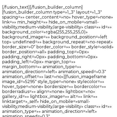
[/fusion_text][/fusion_builder_column]
[fusion_builder_column type=»1_3″ layout=»1_3″
spacing=»» center_content=»no» hover_type=»none»
link=»» min_height=»» hide_on_mobile=»small-
visibility,medium-visibility,large-visibility» class=»» id=»»
background_color=»rgba(255,255,255,0)»
background_image=»» background_position=»left
top» undefined=»» background_repeat=»no-repeat»
border_size=»0″ border_color=»» border_style=»solid»
border_position=»all» padding_top=»0px»
padding_right=»0px» padding_bottom=»0px»
padding_left=»0px» margin_top=»»
margin_bottom=»» animation_type=»»
animation_direction=»left» animation_speed=»0.3″
animation_offset=»» last=»no»][fusion_imageframe
image_id=»5295″ style_type=»none» stylecolor=»»
hover_type=»none» bordersize=»» bordercolor=»»
borderradius=»» align=»none» lightbox=»no»
gallery_id=»» lightbox_image=»» alt=»» link=»»
linktarget=»_self» hide_on_mobile=»small-
visibility,medium-visibility,large-visibility» class=»» id=»»
animation_type=»» animation_direction=»left»
animation_speed=»0.3″