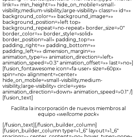
link=»» min_height=»» hide_on_mobile=»small-
visibility,medium-visibility,large-visibility» class=»» id=»»
background_color=»» background_image=»»
background_position=»left top»
background_repeat=»no-repeat» border_size=»0″
border_color=»» border_style=»solid»
border_position=»all» padding_top=»»
padding_right=»» padding_bottom=»»
padding_left=»» dimension_margin=»»
animation_type=»» animation_direction=»left»
animation_speed=»0.3″ animation_offset=»» last=»no»]
[fusion_fontawesome icon=»fa-user» size=»60px»
spin=»no» alignment=»center»
hide_on_mobile=»small-visibility,medium-
visibility,large-visibility» circle=»yes»
animation_direction=»down» animation_speed=»0.1″ /]
[fusion_text]
Facilita la incorporación de nuevos miembros al
equipo «
wellcome pack
«
[/fusion_text][/fusion_builder_column]
[fusion_builder_column type=»1_6″ layout=»1_6″
spacing=»» center_content=»no» hover_type=»none»