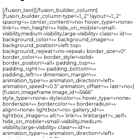
[/fusion_text][/fusion_builder_column]
[fusion_builder_column type=»1_2″ layout=»1_2″
spacing=»» center_content=»no» hover_type=»none»
link=»» min_height=»» hide_on_mobile=»small-
visibility,medium-visibility,large-visibility» class=»» id=»»
background_color=»» background_image=»»
background_position=»left top»
background_repeat=»no-repeat» border_size=»0″
border_color=»» border_style=»solid»
border_position=»all» padding_top=»»
padding_right=»» padding_bottom=»»
padding_left=»» dimension_margin=»»
animation_type=»» animation_direction=»left»
animation_speed=»0.3″ animation_offset=»» last=»no»]
[fusion_imageframe image_id=»5666″
style_type=»none» stylecolor=»» hover_type=»none»
bordersize=»» bordercolor=»» borderradius=»»
align=»none» lightbox=»no» gallery_id=»»
lightbox_image=»» alt=»» link=»» linktarget=»_self»
hide_on_mobile=»small-visibility,medium-
visibility,large-visibility» class=»» id=»»
animation_type=»» animation_direction=»left»