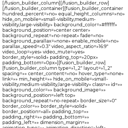
[/fusion_builder_column][/fusion_builder_row]
[/fusion_builder_container][fusion_builder_container
hundred_percent=»no» equal_height_columns=»no»
hide_on_mobile=»small-visibility,medium-
visibility,large-visibility» background_color=»#ffffff»
background_position=»center center»
background_repeat=»no-repeat» fade=»no»
background_parallax=»none» enable_mobile=»no»
parallax_speed=»0.3″ video_aspect_ratio=»16:9″
video_loop=»yes» video_mute=»yes»
border_style=»solid» padding_top=»20px»
padding_bottom=»0px»][fusion_builder_row]
[fusion_builder_column type=»1_2″ layout=»1_2″
spacing=»» center_content=»no» hover_type=»none»
link=»» min_height=»» hide_on_mobile=»small-
visibility,medium-visibility,large-visibility» class=»» id=»»
background_color=»» background_image=»»
background_position=»left top»
background_repeat=»no-repeat» border_size=»0″
border_color=»» border_style=»solid»
border_position=»all» padding_top=»»
padding_right=»» padding_bottom=»»
padding_left=»» dimension_margin=»»
animation_type=»» animation_direction=»left»