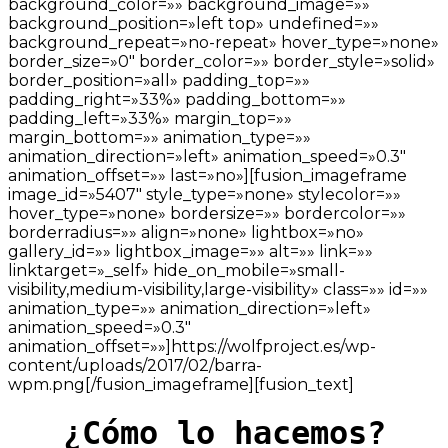
background_color=»» background_image=»»
background_position=»left top» undefined=»»
background_repeat=»no-repeat» hover_type=»none»
border_size=»0″ border_color=»» border_style=»solid»
border_position=»all» padding_top=»»
padding_right=»33%» padding_bottom=»»
padding_left=»33%» margin_top=»»
margin_bottom=»» animation_type=»»
animation_direction=»left» animation_speed=»0.3″
animation_offset=»» last=»no»][fusion_imageframe
image_id=»5407″ style_type=»none» stylecolor=»»
hover_type=»none» bordersize=»» bordercolor=»»
borderradius=»» align=»none» lightbox=»no»
gallery_id=»» lightbox_image=»» alt=»» link=»»
linktarget=»_self» hide_on_mobile=»small-
visibility,medium-visibility,large-visibility» class=»» id=»»
animation_type=»» animation_direction=»left»
animation_speed=»0.3″
animation_offset=»»]https://wolfproject.es/wp-
content/uploads/2017/02/barra-
wpm.png[/fusion_imageframe][fusion_text]
¿Cómo lo hacemos?