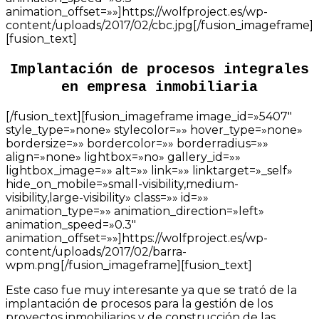
animation_offset=»»]https://wolfproject.es/wp-
content/uploads/2017/02/cbc.jpg[/fusion_imageframe]
[fusion_text]
Implantación de procesos integrales
en empresa inmobiliaria
[/fusion_text][fusion_imageframe image_id=»5407″
style_type=»none» stylecolor=»» hover_type=»none»
bordersize=»» bordercolor=»» borderradius=»»
align=»none» lightbox=»no» gallery_id=»»
lightbox_image=»» alt=»» link=»» linktarget=»_self»
hide_on_mobile=»small-visibility,medium-
visibility,large-visibility» class=»» id=»»
animation_type=»» animation_direction=»left»
animation_speed=»0.3″
animation_offset=»»]https://wolfproject.es/wp-
content/uploads/2017/02/barra-
wpm.png[/fusion_imageframe][fusion_text]
Este caso fue muy interesante ya que se trató de la
implantación de procesos para la gestión de los
proyectos inmobiliarios y de construcción de las