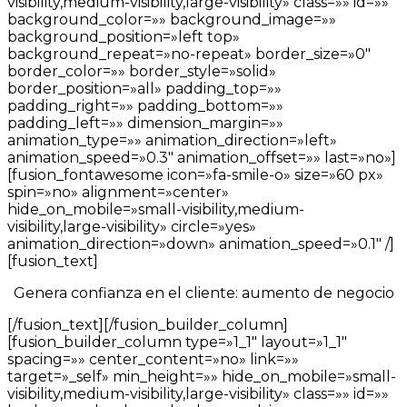
visibility,medium-visibility,large-visibility» class=»» id=»»
background_color=»» background_image=»»
background_position=»left top»
background_repeat=»no-repeat» border_size=»0″
border_color=»» border_style=»solid»
border_position=»all» padding_top=»»
padding_right=»» padding_bottom=»»
padding_left=»» dimension_margin=»»
animation_type=»» animation_direction=»left»
animation_speed=»0.3″ animation_offset=»» last=»no»]
[fusion_fontawesome icon=»fa-smile-o» size=»60 px»
spin=»no» alignment=»center»
hide_on_mobile=»small-visibility,medium-
visibility,large-visibility» circle=»yes»
animation_direction=»down» animation_speed=»0.1″ /]
[fusion_text]
Genera confianza en el cliente: aumento de negocio
[/fusion_text][/fusion_builder_column]
[fusion_builder_column type=»1_1″ layout=»1_1″
spacing=»» center_content=»no» link=»»
target=»_self» min_height=»» hide_on_mobile=»small-
visibility,medium-visibility,large-visibility» class=»» id=»»