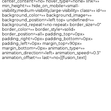
center_content=»no» hover_type=»none» link=»»
min_height=»» hide_on_mobile=»small-
visibility,medium-visibility,large-visibility» class=»» id=»»
background_color=»» background_image=»»
background_position=»left top» undefined=»»
background_repeat=»no-repeat» border_size=»0″
border_color=»» border_style=»solid»
border_position=»all» padding_top=»0px»
padding_right=»0px» padding_bottom=»0px»
padding_left=»0px» margin_top=»90px»
margin_bottom=»0px» animation_type=»»
animation_direction=»left» animation_speed=»0.3″
animation_offset=»» last=»no»][fusion_text]
Cada caso : Un
proyecto
Individualpersonal