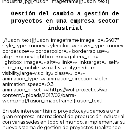
industria.jpg[/fusion_imageframe][fusion_text]
Gestión del cambio a gestión de
proyectos en una empresa sector
industrial
[/fusion_text][fusion_imageframe image_id=»5407″
style_type=»none» stylecolor=»» hover_type=»none»
bordersize=»» bordercolor=»» borderradius=»»
align=»none» lightbox=»no» gallery_id=»»
lightbox_image=»» alt=»» link=»» linktarget=»_self»
hide_on_mobile=»small-visibility,medium-
visibility,large-visibility» class=»» id=»»
animation_type=»» animation_direction=»left»
animation_speed=»0.3″
animation_offset=»»]https://wolfproject.es/wp-
content/uploads/2017/02/barra-
wpm.png[/fusion_imageframe][fusion_text]
En este interesantísimo proyecto, ayudamos a una
gran empresa internacional de producción industrial,
con varias sedes en todo el mundo, a implementar su
nuevo sistema de gestión de proyectos. Realizando