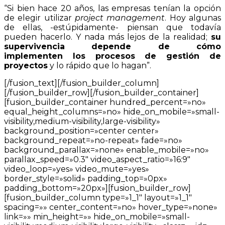
“Si bien hace 20 años, las empresas tenían la opción
de elegir utilizar
project management
. Hoy algunas
de ellas, -estúpidamente- piensan que todavía
pueden hacerlo. Y nada más lejos de la realidad;
su
supervivencia depende de cómo
implementen los procesos de gestión de
proyectos
y lo rápido que lo hagan”.
[/fusion_text][/fusion_builder_column]
[/fusion_builder_row][/fusion_builder_container]
[fusion_builder_container hundred_percent=»no»
equal_height_columns=»no» hide_on_mobile=»small-
visibility,medium-visibility,large-visibility»
background_position=»center center»
background_repeat=»no-repeat» fade=»no»
background_parallax=»none» enable_mobile=»no»
parallax_speed=»0.3″ video_aspect_ratio=»16:9″
video_loop=»yes» video_mute=»yes»
border_style=»solid» padding_top=»0px»
padding_bottom=»20px»][fusion_builder_row]
[fusion_builder_column type=»1_1″ layout=»1_1″
spacing=»» center_content=»no» hover_type=»none»
link=»» min_height=»» hide_on_mobile=»small-