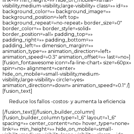
link=»» min_height=»» hide_on_mobile=»small-
visibility,medium-visibility,large-visibility» class=»» id=»»
background_color=»» background_image=»»
background_position=»left top»
background_repeat=»no-repeat» border_size=»0″
border_color=»» border_style=»solid»
border_position=»all» padding_top=»»
padding_right=»» padding_bottom=»»
padding_left=»» dimension_margin=»»
animation_type=»» animation_direction=»left»
animation_speed=»0.3″ animation_offset=»» last=»no»]
[fusion_fontawesome icon=»fa-line-chart» size=»60px»
spin=»no» alignment=»center»
hide_on_mobile=»small-visibility,medium-
visibility,large-visibility» circle=»yes»
animation_direction=»down» animation_speed=»0.1″ /]
[fusion_text]
Reduce los fallos -costos- y aumenta la eficiencia
[/fusion_text][/fusion_builder_column]
[fusion_builder_column type=»1_6″ layout=»1_6″
spacing=»» center_content=»no» hover_type=»none»
link=»» min_height=»» hide_on_mobile=»small-