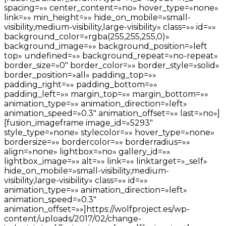
spacing=»» center_content=»no» hover_type=»none»
link=»» min_height=»» hide_on_mobile=»small-
visibility,medium-visibility,large-visibility» class=»» id=»»
background_color=»rgba(255,255,255,0)»
background_image=»» background_position=»left
top» undefined=»» background_repeat=»no-repeat»
border_size=»0″ border_color=»» border_style=»solid»
border_position=»all» padding_top=»»
padding_right=»» padding_bottom=»»
padding_left=»» margin_top=»» margin_bottom=»»
animation_type=»» animation_direction=»left»
animation_speed=»0.3″ animation_offset=»» last=»no»]
[fusion_imageframe image_id=»5293″
style_type=»none» stylecolor=»» hover_type=»none»
bordersize=»» bordercolor=»» borderradius=»»
align=»none» lightbox=»no» gallery_id=»»
lightbox_image=»» alt=»» link=»» linktarget=»_self»
hide_on_mobile=»small-visibility,medium-
visibility,large-visibility» class=»» id=»»
animation_type=»» animation_direction=»left»
animation_speed=»0.3″
animation_offset=»»]https://wolfproject.es/wp-
content/uploads/2017/02/change-