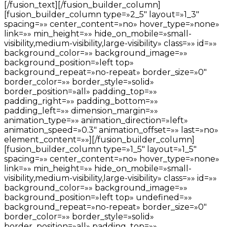
[/fusion_text][/fusion_builder_column]
[fusion_builder_column type=»2_5″ layout=»1_3″
spacing=»» center_content=»no» hover_type=»none»
link=»» min_height=»» hide_on_mobile=»small-
visibility,medium-visibility,large-visibility» class=»» id=»»
background_color=»» background_image=»»
background_position=»left top»
background_repeat=»no-repeat» border_size=»0″
border_color=»» border_style=»solid»
border_position=»all» padding_top=»»
padding_right=»» padding_bottom=»»
padding_left=»» dimension_margin=»»
animation_type=»» animation_direction=»left»
animation_speed=»0.3″ animation_offset=»» last=»no»
element_content=»»][/fusion_builder_column]
[fusion_builder_column type=»1_5″ layout=»1_5″
spacing=»» center_content=»no» hover_type=»none»
link=»» min_height=»» hide_on_mobile=»small-
visibility,medium-visibility,large-visibility» class=»» id=»»
background_color=»» background_image=»»
background_position=»left top» undefined=»»
background_repeat=»no-repeat» border_size=»0″
border_color=»» border_style=»solid»
border_position=»all» padding_top=»»