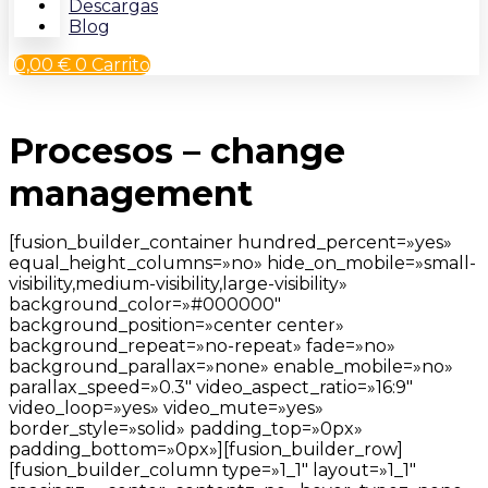
Descargas
Blog
0,00
€
0
Carrito
Procesos – change
management
[fusion_builder_container hundred_percent=»yes»
equal_height_columns=»no» hide_on_mobile=»small-
visibility,medium-visibility,large-visibility»
background_color=»#000000″
background_position=»center center»
background_repeat=»no-repeat» fade=»no»
background_parallax=»none» enable_mobile=»no»
parallax_speed=»0.3″ video_aspect_ratio=»16:9″
video_loop=»yes» video_mute=»yes»
border_style=»solid» padding_top=»0px»
padding_bottom=»0px»][fusion_builder_row]
[fusion_builder_column type=»1_1″ layout=»1_1″