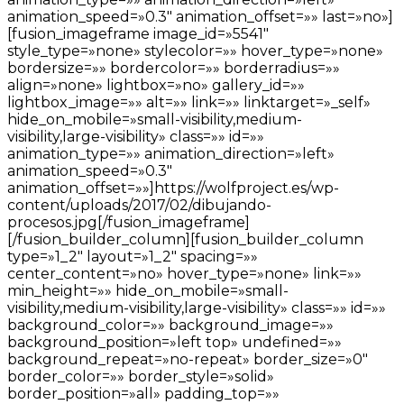
animation_speed=»0.3″ animation_offset=»» last=»no»]
[fusion_imageframe image_id=»5541″
style_type=»none» stylecolor=»» hover_type=»none»
bordersize=»» bordercolor=»» borderradius=»»
align=»none» lightbox=»no» gallery_id=»»
lightbox_image=»» alt=»» link=»» linktarget=»_self»
hide_on_mobile=»small-visibility,medium-
visibility,large-visibility» class=»» id=»»
animation_type=»» animation_direction=»left»
animation_speed=»0.3″
animation_offset=»»]https://wolfproject.es/wp-
content/uploads/2017/02/dibujando-
procesos.jpg[/fusion_imageframe]
[/fusion_builder_column][fusion_builder_column
type=»1_2″ layout=»1_2″ spacing=»»
center_content=»no» hover_type=»none» link=»»
min_height=»» hide_on_mobile=»small-
visibility,medium-visibility,large-visibility» class=»» id=»»
background_color=»» background_image=»»
background_position=»left top» undefined=»»
background_repeat=»no-repeat» border_size=»0″
border_color=»» border_style=»solid»
border_position=»all» padding_top=»»