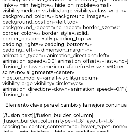
link=»» min_height=»» hide_on_mobile=»small-
visibility,medium-visibility,large-visibility» class=»» id=»»
background_color=»» background_image=»»
background_position=»left top»
background_repeat=»no-repeat» border_size=»0″
border_color=»» border_style=»solid»
border_position=»all» padding_top=»»
padding_right=»» padding_bottom=»»
padding_left=»» dimension_margin=»»
animation_type=»» animation_direction=»left»
animation_speed=»0.3″ animation_offset=»» last=»no»]
[fusion_fontawesome icon=»fa-refresh» size=»60px»
spin=»no» alignment=»center»
hide_on_mobile=»small-visibility,medium-
visibility,large-visibility» circle=»yes»
animation_direction=»down» animation_speed=»0.1″ /]
[fusion_text]
Elemento clave para el cambio y la mejora continua
[/fusion_text][/fusion_builder_column]
[fusion_builder_column type=»1_6″ layout=»1_6″
spacing=»» center_content=»no» hover_type=»none»