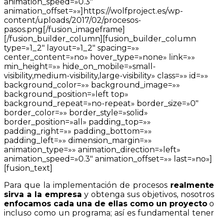
animation_speed=»0.3″
animation_offset=»»]https://wolfproject.es/wp-
content/uploads/2017/02/procesos-
pasos.png[/fusion_imageframe]
[/fusion_builder_column][fusion_builder_column
type=»1_2″ layout=»1_2″ spacing=»»
center_content=»no» hover_type=»none» link=»»
min_height=»» hide_on_mobile=»small-
visibility,medium-visibility,large-visibility» class=»» id=»»
background_color=»» background_image=»»
background_position=»left top»
background_repeat=»no-repeat» border_size=»0″
border_color=»» border_style=»solid»
border_position=»all» padding_top=»»
padding_right=»» padding_bottom=»»
padding_left=»» dimension_margin=»»
animation_type=»» animation_direction=»left»
animation_speed=»0.3″ animation_offset=»» last=»no»]
[fusion_text]
Para que la implementación de procesos
realmente
sirva a la empresa
y obtenga sus objetivos, nosotros
enfocamos cada una de ellas como un proyecto
o
incluso como un programa; así es fundamental tener