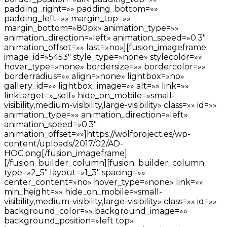
padding_right=»» padding_bottom=»»
padding_left=»» margin_top=»»
margin_bottom=»80px» animation_type=»»
animation_direction=»left» animation_speed=»0.3″
animation_offset=»» last=»no»][fusion_imageframe
image_id=»5453″ style_type=»none» stylecolor=»»
hover_type=»none» bordersize=»» bordercolor=»»
borderradius=»» align=»none» lightbox=»no»
gallery_id=»» lightbox_image=»» alt=»» link=»»
linktarget=»_self» hide_on_mobile=»small-
visibility,medium-visibility,large-visibility» class=»» id=»»
animation_type=»» animation_direction=»left»
animation_speed=»0.3″
animation_offset=»»]https://wolfproject.es/wp-
content/uploads/2017/02/AD-
HOC.png[/fusion_imageframe]
[/fusion_builder_column][fusion_builder_column
type=»2_5″ layout=»1_3″ spacing=»»
center_content=»no» hover_type=»none» link=»»
min_height=»» hide_on_mobile=»small-
visibility,medium-visibility,large-visibility» class=»» id=»»
background_color=»» background_image=»»
background_position=»left top»