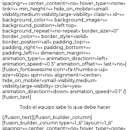
spacing=»» center_content=»no» hover_type=»none»
link=»» min_height=»» hide_on_mobile=»small-
visibility,medium-visibility,large-visibility» class=»» id=»»
background_color=»» background_image=»»
background_position=»left top»
background_repeat=»no-repeat» border_size=»0″
border_color=»» border_style=»solid»
border_position=»all» padding_top=»»
padding_right=»» padding_bottom=»»
padding_left=»» dimension_margin=»»
animation_type=»» animation_direction=»left»
animation_speed=»0.3″ animation_offset=»» last=»no»]
[fusion_fontawesome icon=»fa-thumbs-o-up»
size=»60px» spin=»no» alignment=»center»
hide_on_mobile=»small-visibility,medium-
visibility,large-visibility» circle=»yes»
animation_direction=»down» animation_speed=»0.1″ /]
[fusion_text]
Todo el equipo sabe lo que debe hacer
[/fusion_text][/fusion_builder_column]
[fusion_builder_column type=»1_6″ layout=»1_6″
spacing=»» center_content=»no» hover_type=»none»