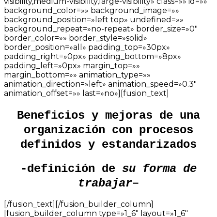
visibility,medium-visibility,large-visibility» class=»» id=»»
background_color=»» background_image=»»
background_position=»left top» undefined=»»
background_repeat=»no-repeat» border_size=»0″
border_color=»» border_style=»solid»
border_position=»all» padding_top=»30px»
padding_right=»0px» padding_bottom=»8px»
padding_left=»0px» margin_top=»»
margin_bottom=»» animation_type=»»
animation_direction=»left» animation_speed=»0.3″
animation_offset=»» last=»no»][fusion_text]
Beneficios y mejoras de una
organización con procesos
definidos y estandarizados
-definición de
su forma de
trabajar
–
[/fusion_text][/fusion_builder_column]
[fusion_builder_column type=»1_6″ layout=»1_6″