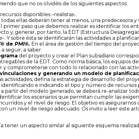
iendo que no os olvidéis de los siguientes aspectos:
ecursos disponibles –realistas-.
todas ellas deberán tener al menos, una predecesora y 
l primer paso que debemos realizar es identificar los e
yecto y, generar, por tanto, la EDT (Estructura Desagrega
e-
. Y sobre ésta se identificarán las actividades a planificar
K®
de
PMI®.
En el área de gestión del tiempo del proye
 seguir, a saber:
nograma
del proyecto y crear el Plan subsidiario correspo
 entregables de la EDT. Como norma básica, los equipos de
ar y comprometerse con todo lo relacionado con las activ
s vinculaciones y generando un modelo de planifica
actividades, defina la estrategia de desarrollo del proy
, identificando e indicando el tipo y número de recursos 
 y a partir del modelo generado, se deberá re-analizar to
 identificar los escenarios que permitan cumplir las exige
ridos y el nivel de riesgo. El objetivo es asegurarnos 
 con un nivel de riesgo adecuado. Os invito a leer este a
ía tener un aspecto similar al siguiente esquema realiza