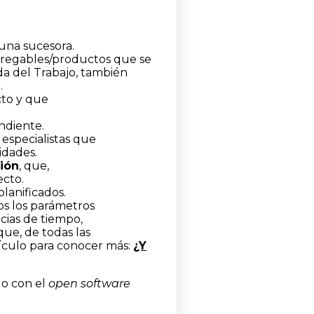
una sucesora.
ntregables/productos que se
da del Trabajo, también
.
cto y que
ndiente.
 especialistas que
idades.
ción
, que,
ecto.
planificados.
dos los parámetros
ncias de tiempo,
que, de todas las
rtículo para conocer más:
¿Y
do con el
open software