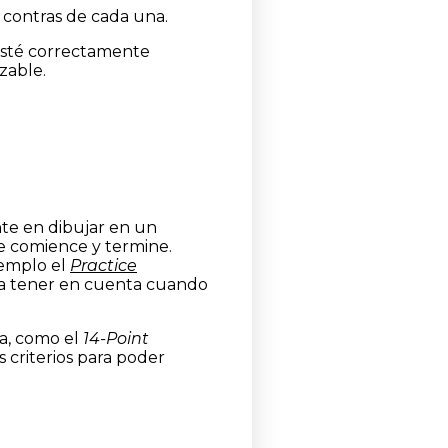
y contras de cada una.
 esté correctamente
zable.
te en dibujar en un
ue comience y termine.
jemplo el
Practice
s a tener en cuenta cuando
a, como el
14-Point
 criterios para poder