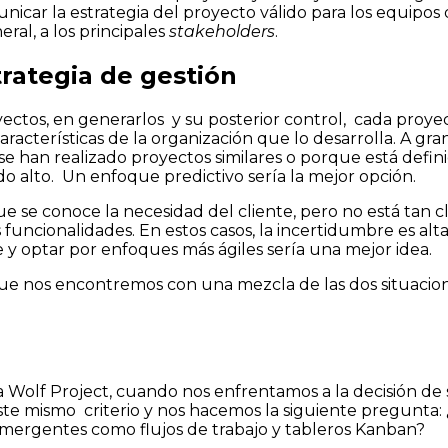
car la estrategia del proyecto válido para los equipos de 
ral, a los principales
stakeholders
.
rategia de gestión
ectos, en generarlos y su posterior control, cada proye
características de la organización que lo desarrolla. A g
se han realizado proyectos similares o porque está defin
o alto. Un enfoque predictivo sería la mejor opción.
e se conoce la necesidad del cliente, pero no está tan 
as funcionalidades. En estos casos, la incertidumbre es alt
e y optar por enfoques más ágiles sería una mejor idea.
 que nos encontremos con una mezcla de las dos situacio
a Wolf Project, cuando nos enfrentamos a la decisión de 
este mismo criterio y nos hacemos la siguiente pregunta:
y emergentes como flujos de trabajo y tableros Kanban?