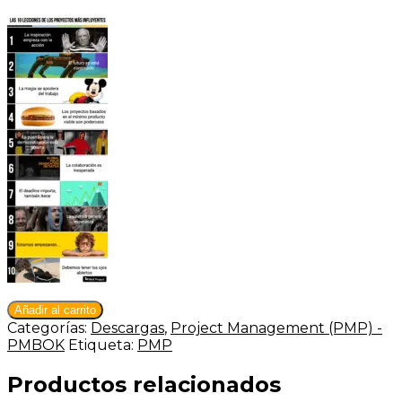
Descarga
Añadir al carrito
PDF:
Categorías:
Descargas
,
Project Management (PMP) -
Las
PMBOK
Etiqueta:
PMP
10
lecciones
Productos relacionados
de