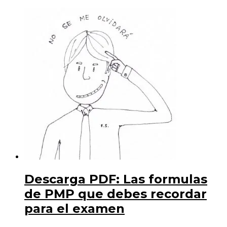
los
proyectos
más
influyentes
-
Infografía
cantidad
Descarga PDF: Las formulas
de PMP que debes recordar
para el examen