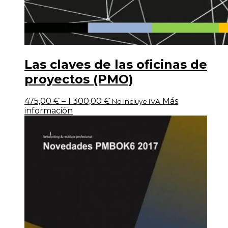
Las claves de las oficinas de
proyectos (PMO)
475,00
€
–
1 300,00
€
Más
No incluye IVA
información