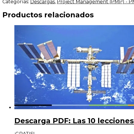
PDF:
Categorías:
Descargas
,
Project Management (PMP) - 
Cómo
renovar
Productos relacionados
tu
certificación
PMP®
cantidad
Descarga PDF: Las 10 lecciones
¡GRATIS!