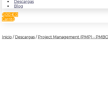
Descargas
Blog
0,00
€
0
Carrito
Inicio
/
Descargas
/
Project Management (PMP) - PMB