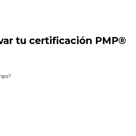
ar tu certificación PMP®
empo?