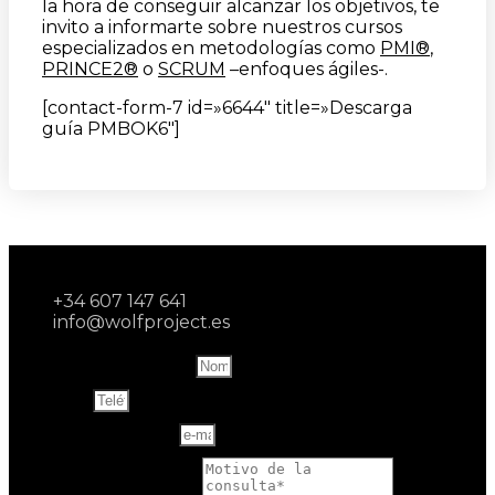
la hora de conseguir alcanzar los objetivos, te
invito a informarte sobre nuestros cursos
especializados en metodologías como
PMI®
,
PRINCE2®
o
SCRUM
–enfoques ágiles-.
[contact-form-7 id=»6644″ title=»Descarga
guía PMBOK6″]
+34 607 147 641
info@wolfproject.es
Name and last name
Teléfono
Correo electrónico