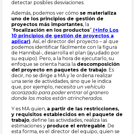
detectar posibles desviaciones.
Además, podemos ver cómo
se materializa
uno de los principios de gestión de
proyectos más importantes
, la
“
focalizac
ión en los productos
”
(+info Los
10 principios de gestión de proyectos a
aplicar)
. Así, el director del proyecto – al que
podemos identificar fácilmente con la figura
de Hannibal-, desarrolla el plan (ayudado por
su equipo). Pero, a la hora de ejecutarlo, su
enfoque se orienta hacia la
descomposición
del proyecto en paquetes de trabajo
. Es
decir, no se dirige a MA y le ordena realizar
una serie de actividades, sino que le indica
que, por ejemplo,
necesita un vehículo
acorazado para poder entrar al granero
donde los malos están atrincherados.
Y es MA quien,
a partir de las restricciones,
y requisitos establecidos en el paquete de
trabajo
, define las actividades, realiza las
estimaciones y
produce el entregable
. De
esta forma, es el director del equipo, quien se