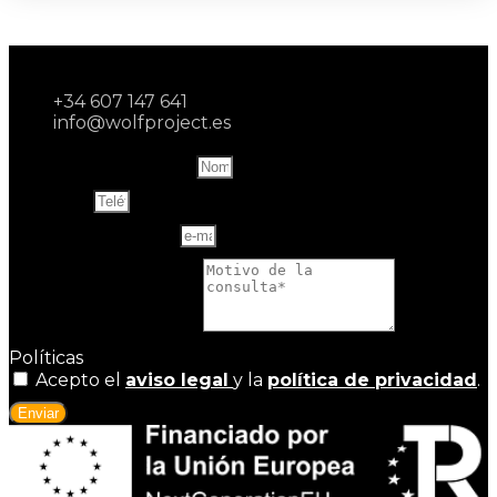
+34 607 147 641
info@wolfproject.es
Name and last name
Teléfono
Correo electrónico
Motivo de la consulta
Políticas
Acepto el
aviso legal
y la
política de privacidad
.
Enviar