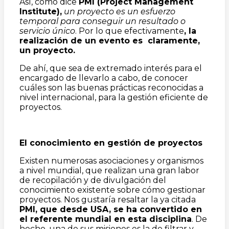
Así, como dice
PMI (Project Management
Institute),
un proyecto es un esfuerzo
temporal para conseguir un resultado o
servicio
ú
nico
. Por lo que efectivamente
, la
realizaci
ó
n de un evento es claramente,
un proyecto.
De ahí, que sea de extremado interés para el
encargado de llevarlo a cabo, de conocer
cuáles son las buenas prácticas reconocidas a
nivel internacional, para la gestión eficiente de
proyectos.
El conocimiento en gesti
ó
n de proyectos
Existen numerosas asociaciones y organismos
a nivel mundial, que realizan una gran labor
de recopilación y de divulgación del
conocimiento existente sobre cómo gestionar
proyectos. Nos gustaría resaltar la ya citada
PMI, que desde USA, se ha convertido en
el referente mundial en esta
disciplina
. De
hecho, una de sus misiones es la de filtrar y