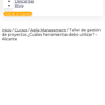
Descargas
Blog
0,00
€
0
Carrito
Inicio
/
Cursos
/
Agile Management
/ Taller de gestión
de proyectos ¿Cuáles herramientas debo utilizar? –
Alicante