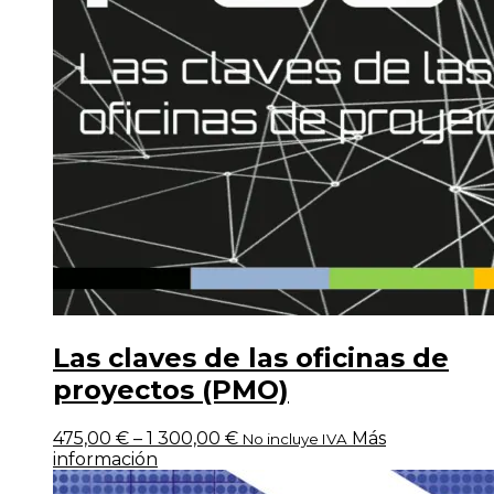
Las claves de las oficinas de
proyectos (PMO)
475,00
€
–
1 300,00
€
Más
No incluye IVA
información