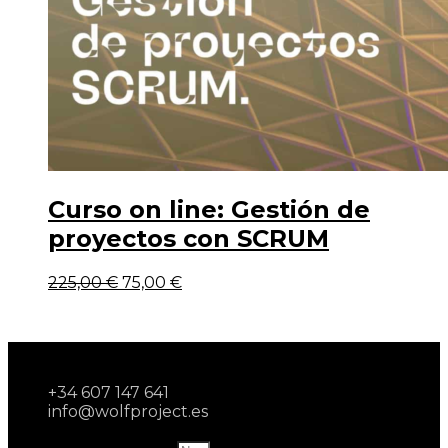
Curso on line: Gestión de
proyectos con SCRUM
225,00
€
75,00
€
+34 607 147 641
info@wolfproject.es