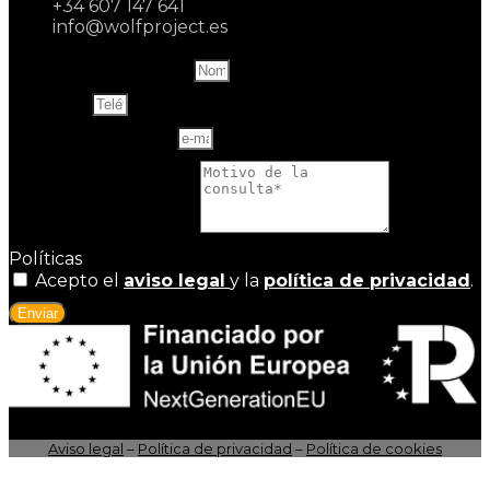
+34 607 147 641
info@wolfproject.es
Name and last name
Teléfono
Correo electrónico
Motivo de la consulta
Políticas
Acepto el
aviso legal
y la
política de privacidad
.
Enviar
Aviso legal
–
Política de privacidad
–
Política de cookies