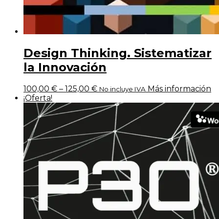
Design Thinking. Sistematizar
la Innovación
100,00
€
–
125,00
€
Más información
No incluye IVA
¡Oferta!