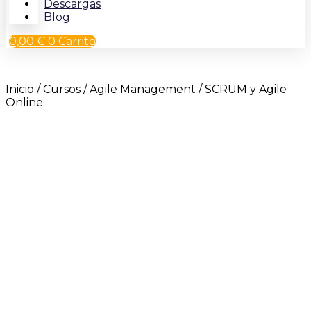
Descargas
Blog
0,00
€
0
Carrito
Inicio
/
Cursos
/
Agile Management
/ SCRUM y Agile
Online