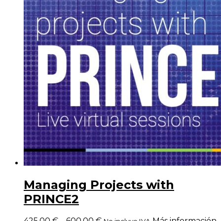
Managing Projects with
PRINCE2
425,00
€
–
600,00
€
Más información
No incluye IVA