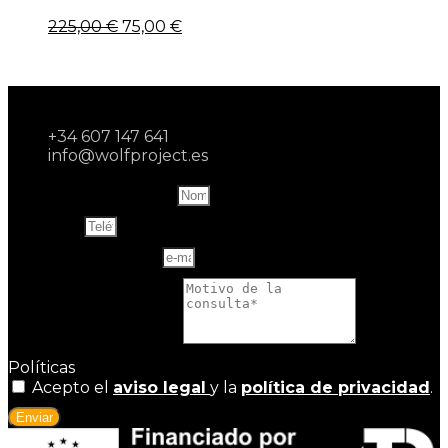
225,00
€
75,00
€
+34 607 147 641
info@wolfproject.es
Name and last name
Teléfono
Correo electrónico
Motivo de la consulta
Políticas
Acepto el
aviso legal
y la
política de privacidad
.
Enviar