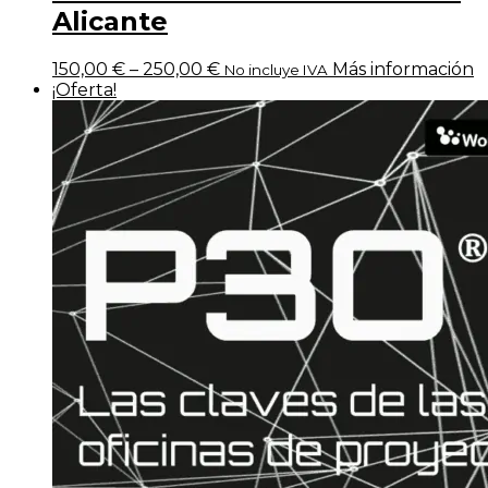
Alicante
150,00
€
–
250,00
€
Más información
No incluye IVA
¡Oferta!