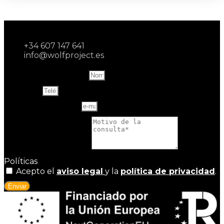
+34 607 147 641
info@wolfproject.es
Name and last name
Teléfono
Correo electrónico
Motivo de la consulta
Políticas
Acepto el
aviso legal
y la
política de privacidad
.
Enviar