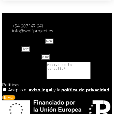
+34 607 147 641
info@wolfproject.es
Name and last name
Teléfono
Correo electrónico
Motivo de la consulta
Políticas
Acepto el
aviso legal
y la
política de privacidad
.
Enviar