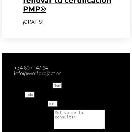
renovar tu certificación
PMP®
¡GRATIS!
+34 607 147 641
info@wolfproject.es
Name and last name
Teléfono
Correo electrónico
Motivo de la consulta