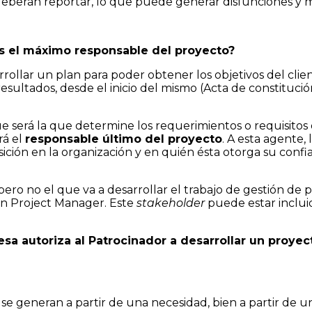
deberán reportar, lo que puede generar disfunciones y 
 es el máximo responsable del proyecto?
rollar un plan para poder obtener los objetivos del clien
resultados, desde el inicio del mismo (Acta de constituci
 será la que determine los requerimientos o requisitos 
rá el
responsable último del proyecto
. A esta agente
osición en la organización y en quién ésta otorga su conf
 pero no el que va a desarrollar el trabajo de gestión de 
 un Project Manager. Este
stakeholder
puede estar inclu
a autoriza al Patrocinador a desarrollar un proyec
se generan a partir de una necesidad, bien a partir de u