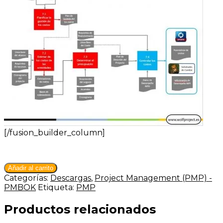
[/fusion_builder_column]
Descarga
Añadir al carrito
PDF:
Categorías:
Descargas
,
Project Management (PMP) -
Dinámica
PMBOK
Etiqueta:
PMP
de
los
Productos relacionados
Procesos