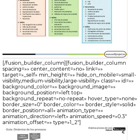
[/fusion_builder_column][fusion_builder_column
spacing=»» center_content=»no» link=»»
target=»_self» min_height=»» hide_on_mobile=»small-
visibility,medium-visibility,large-visibility» class=»» id=»»
background_color=»» background_image=»»
background_position=»left top»
background_repeat=»no-repeat» hover_type=»none»
border_size=»0″ border_color=»» border_style=»solid»
border_position=»all» animation_type=»»
animation_direction=»left» animation_speed=»0.3″
animation_offset=»» type=»1_2″]