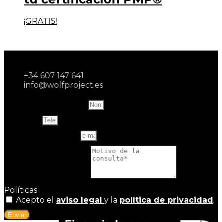
¡GRATIS!
+34 607 147 641
info@wolfproject.es
Name and last name
Teléfono
Correo electrónico
Motivo de la consulta
Políticas
Acepto el
aviso legal
y la
política de privacidad
.
Enviar