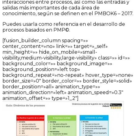
interacciones entre procesos, así como las entradas y
salidas más importantes de cada área de
conocimiento, según se definen en el PMBOK6 – 2017.
Puedes usarla como referencia en el desarrollo de
procesos basados en PMP©.
[fusion_builder_column spacing=»»
center_content=»no» link=»» target=»_self»
min_height=»» hide_on_mobile=»small-
visibility,medium-visibility,large-visibility» class=»» id=»»
background_color=»» background_image=»»
background_position=»left top»
background_repeat=»no-repeat» hover_type=»none»
border_size=»0″ border_color=»» border_style=»solid»
border_position=»all» animation_type=»»
animation_direction=»left» animation_speed=»0.3″
animation_offset=»» type=»1_2″]