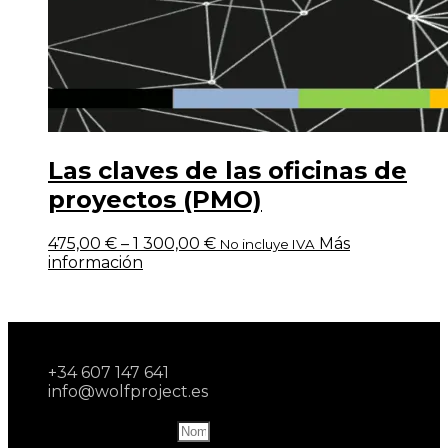
Las claves de las oficinas de
proyectos (PMO)
475,00
€
–
1 300,00
€
Más
No incluye IVA
información
+34 607 147 641
info@wolfproject.es
Name and last name