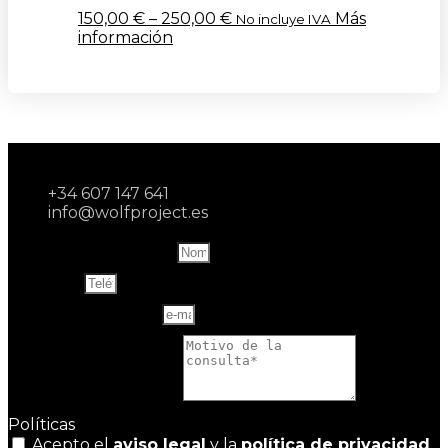
150,00
€
–
250,00
€
Más
No incluye IVA
información
+34 607 147 641
info@wolfproject.es
Name and last name
Teléfono
Correo electrónico
Motivo de la consulta
Políticas
Acepto el
aviso legal
y la
política de privacidad
.