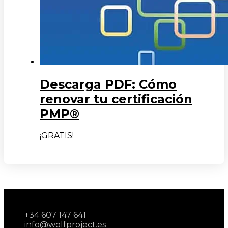
Descarga PDF: Cómo
renovar tu certificación
PMP®
¡GRATIS!
+34 607 147 641
info@wolfproject.es