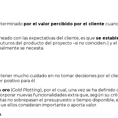
determinado
por el valor percibido por el cliente
cuand
ineado con las expectativas del cliente, es que
se estab
 futuros del producto del proyecto –si no coinciden-) y e
ealmente se necesita.
 tener mucho cuidado en no tomar decisiones por el clien
positivo para él.
 oro
(
Gold Platting
), por el cual, una vez se ha definido 
incorporar nuevas funcionalidades extra que, según su crit
éstas no sobrepasan el presupuesto o tiempo disponible, 
que ellos consideran importante o aporta valor.
s
.