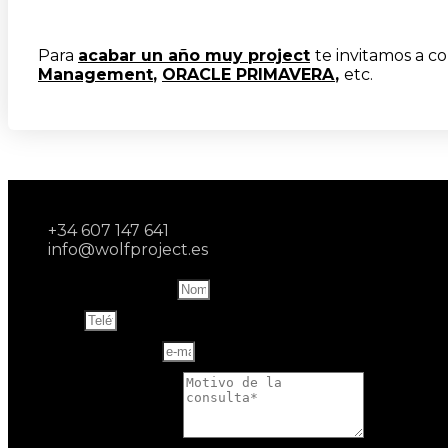
Para
acabar un año muy project
te invitamos a c
Management
,
ORACLE PRIMAVERA
,
etc.
+34 607 147 641
info@wolfproject.es
Name and last name
Teléfono
Correo electrónico
Motivo de la consulta