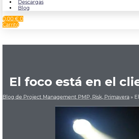
Descargas
Blog
0,00
€
0
Carrito
El foco está en el cl
Blog de Project Management PMP, Risk, Primavera
»
E