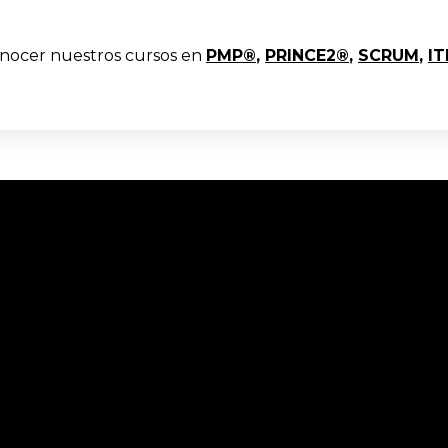
onocer nuestros cursos en
PMP®
,
PRINCE2®
,
SCRUM
,
IT