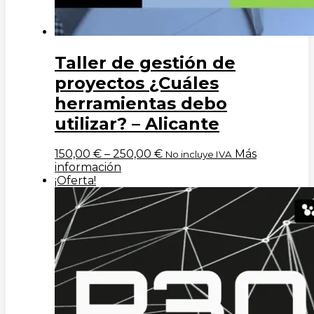
Taller de gestión de
proyectos ¿Cuáles
herramientas debo
utilizar? – Alicante
150,00
€
–
250,00
€
Más
No incluye IVA
información
¡Oferta!