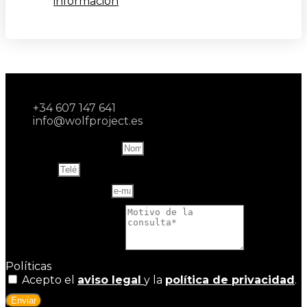
información
+34 607 147 641
info@wolfproject.es
Name and last name
Teléfono
Correo electrónico
Motivo de la consulta
Políticas
Acepto el
aviso legal
y la
política de privacidad
.
Enviar