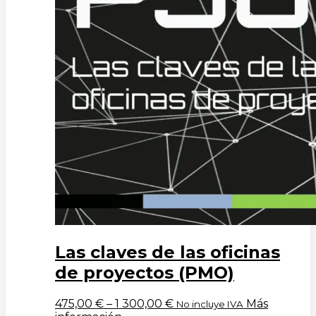
Las claves de las oficinas
de proyectos (PMO)
475,00
€
–
1 300,00
€
Más
No incluye IVA