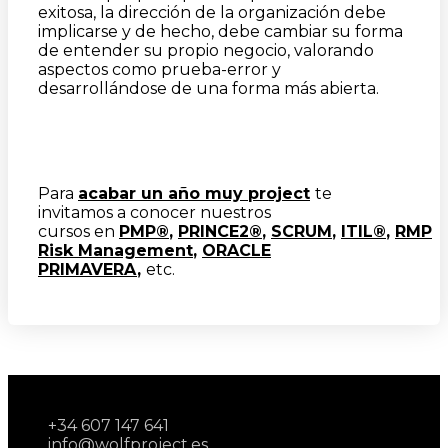
exitosa, la dirección de la organización debe
implicarse y de hecho, debe cambiar su forma
de entender su propio negocio, valorando
aspectos como prueba-error y
desarrollándose de una forma más abierta.
Para
acabar un año muy project
te
invitamos a conocer nuestros
cursos en
PMP®
,
PRINCE2®
,
SCRUM
,
ITIL®
,
RMP
Risk Management
,
ORACLE
PRIMAVERA
,
etc.
+34 607 147 641
info@wolfproject.es