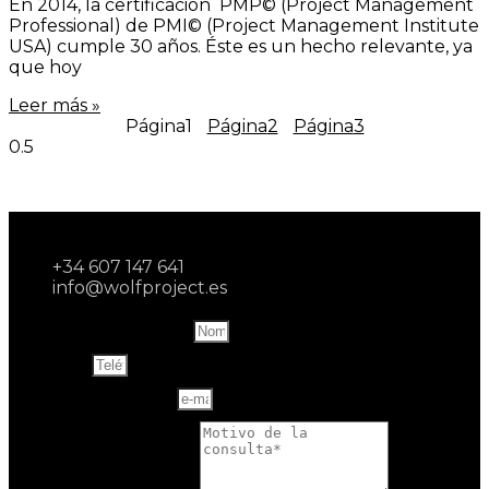
En 2014, la certificación PMP© (Project Management
Professional) de PMI© (Project Management Institute
USA) cumple 30 años. Éste es un hecho relevante, ya
que hoy
Leer más »
Página
1
Página
2
Página
3
+34 607 147 641
info@wolfproject.es
Name and last name
Teléfono
Correo electrónico
Motivo de la consulta