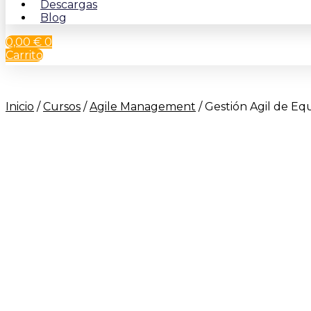
Descargas
Blog
0,00
€
0
Carrito
Inicio
/
Cursos
/
Agile Management
/ Gestión Agil de E