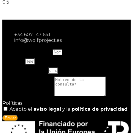
+34 607 147 641
info@wolfproject.es
Name and last name
Teléfono
Correo electrónico
Motivo de la consulta
Políticas
Acepto el
aviso legal
y la
política de privacidad
.
Enviar