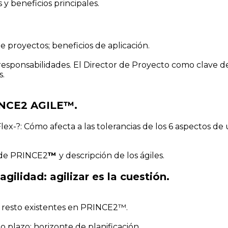
y beneficios principales.
proyectos; beneficios de aplicación.
responsabilidades. El Director de Proyecto como clave de
s.
INCE2 AGILE™.
lex-?: Cómo afecta a las tolerancias de los 6 aspectos de
s de PRINCE2
™
y descripción de los ágiles.
lidad: agilizar es la cuestión.
el resto existentes en PRINCE2™.
go plazo: horizonte de planificación.