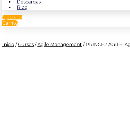
Descargas
Blog
0,00
€
0
Carrito
Inicio
/
Cursos
/
Agile Management
/ PRINCE2 AGILE: Agi