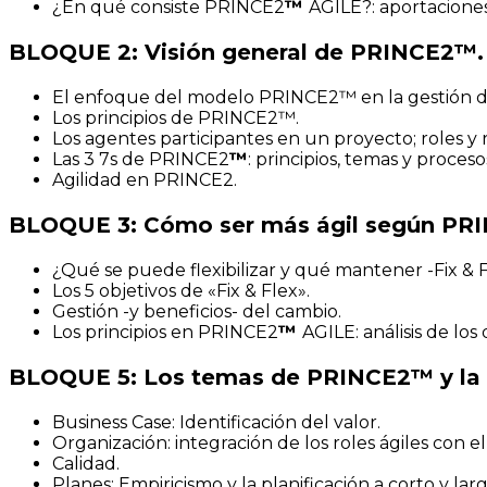
¿En qué consiste PRINCE2
™
AGILE?: aportaciones 
BLOQUE 2: Visión general de PRINCE2™.
El enfoque del modelo PRINCE2™ en la gestión de 
Los principios de PRINCE2™.
Los agentes participantes en un proyecto; roles y 
Las 3 7s de PRINCE2
™
: principios, temas y proceso
Agilidad en PRINCE2.
BLOQUE 3: Cómo ser más ágil según PR
¿Qué se puede flexibilizar y qué mantener -Fix & F
Los 5 objetivos de «Fix & Flex».
Gestión -y beneficios- del cambio.
Los principios en PRINCE2
™
AGILE: análisis de lo
BLOQUE 5: Los temas de PRINCE2™ y la agi
Business Case: Identificación del valor.
Organización: integración de los roles ágiles con 
Calidad.
Planes: Empiricismo y la planificación a corto y lar